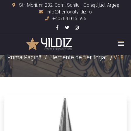
Str. Morii, nr. 232, Com. Schitu - Goleşti jud. Argeş
info@fierforjatyildiz.ro
+40764 015 596
V18
Prima Pagină
Elemente de fier forjat
V18