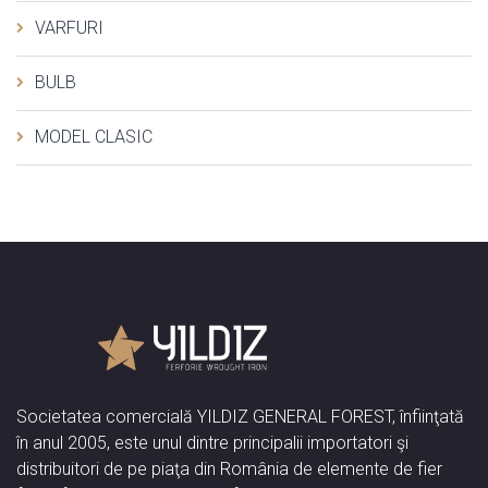
VARFURI
BULB
MODEL CLASIC
Societatea comercială YILDIZ GENERAL FOREST, înfiinţată
în anul 2005, este unul dintre principalii importatori şi
distribuitori de pe piaţa din România de elemente de fier