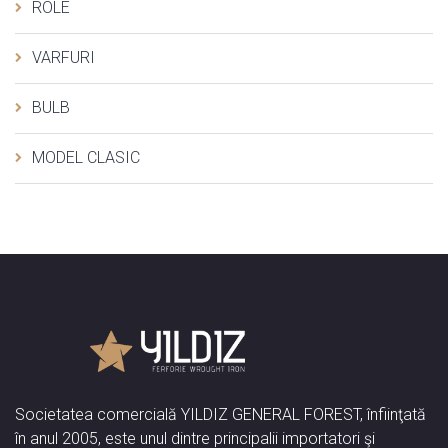
ROLE
VARFURI
BULB
MODEL CLASIC
Societatea comercială YILDIZ GENERAL FOREST, înfiinţată
în anul 2005, este unul dintre principalii importatori şi