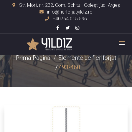
Str. Morii, nr. 232, Com. Schitu - Goleşti jud. Argeş
info@fierforjatyildiz.ro
+40764 015 596
493-460
Prima Pagină
Elemente de fier forjat
493-460